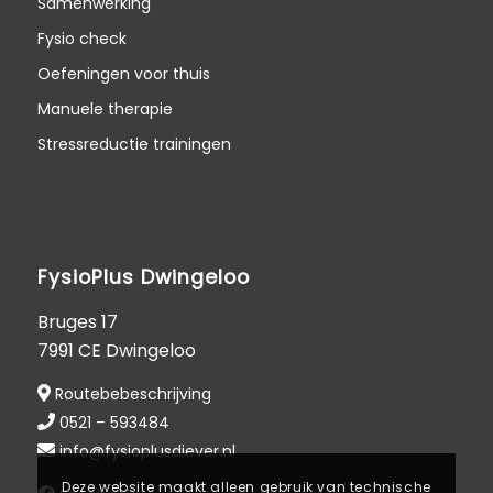
Samenwerking
Fysio check
Oefeningen voor thuis
Manuele therapie
Stressreductie trainingen
FysioPlus Dwingeloo
Bruges 17
7991 CE Dwingeloo
Routebebeschrijving
0521 – 593484
info@fysioplusdiever.nl
Deze website maakt alleen gebruik van technische