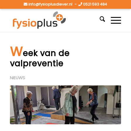
info@fysioplusdiever.nl
-
0521 593 484
W
eek van de
valpreventie
NIEUWS