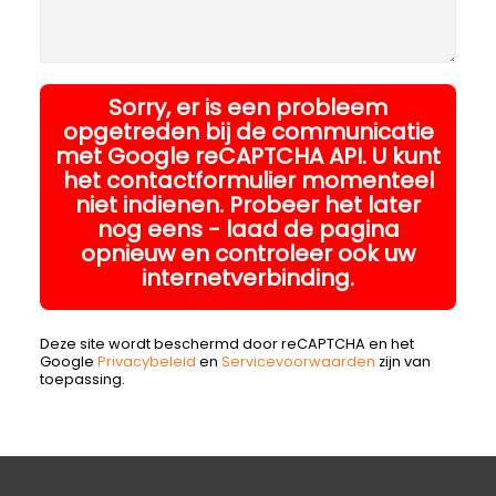
Sorry, er is een probleem
opgetreden bij de communicatie
met Google reCAPTCHA API. U kunt
het contactformulier momenteel
niet indienen. Probeer het later
nog eens - laad de pagina
opnieuw en controleer ook uw
internetverbinding.
Deze site wordt beschermd door reCAPTCHA en het
Google
Privacybeleid
en
Servicevoorwaarden
zijn van
toepassing.