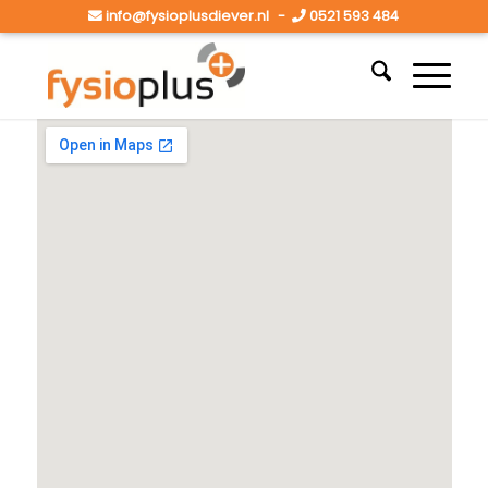
info@fysioplusdiever.nl
-
0521 593 484