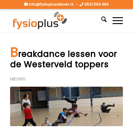
info@fysioplusdiever.nl
-
0521 593 484
B
reakdance lessen voor
de Westerveld toppers
NIEUWS