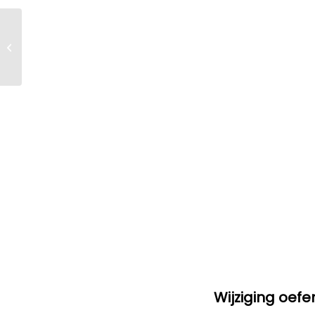
Openingstijden
Feestdagen Voorjaar
2026
Wijziging oef