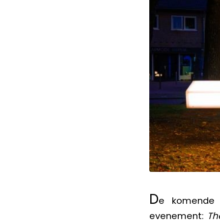
D
e komende p
evenement:
Th