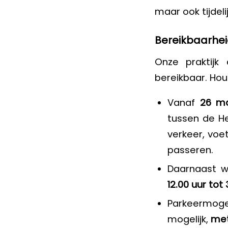
maar ook tijdel
Bereikbaarhei
Onze praktij
bereikbaar. Hou
Vanaf
26 ma
tussen de H
verkeer, voe
passeren.
Daarnaast 
12.00 uur tot 
Parkeermoge
mogelijk,
met