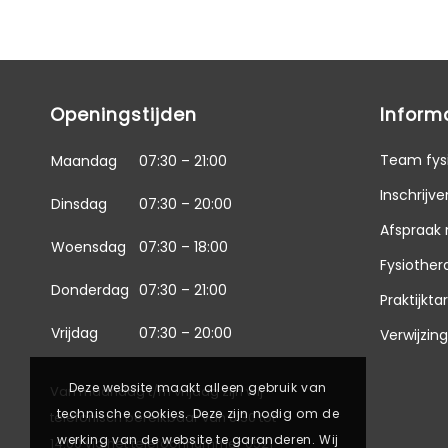
Openingstijden
Inform
Team fys
Maandag
07:30 – 21:00
Inschrijve
Dinsdag
07:30 – 20:00
Afspraak
Woensdag
07:30 – 18:00
Fysiother
Donderdag
07:30 – 21:00
Praktijkta
Vrijdag
07:30 – 20:00
Verwijzin
Deze website maakt alleen gebruik van
Van maandag t/m vrijdag zijn wij
technische cookies. Deze zijn nodig om de
telefonisch bereikbaar van 8.30 tot
werking van de website te garanderen. Wij
14.00 via het telefoonnummer
0521 –