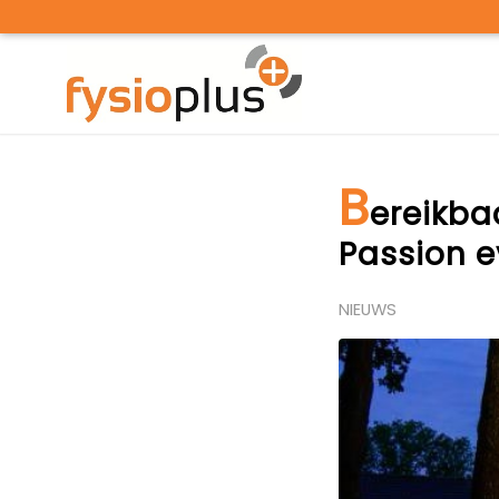
B
ereikba
Passion 
NIEUWS