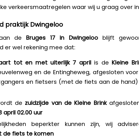
ijke verkeersmaatregelen waar wij u graag over i
d praktijk Dwingeloo
k aan de
Bruges 17 in Dwingeloo
blijft gewo
d er wel rekening mee dat:
art tot en met uiterlijk 7 april
is de
Kleine Br
euvelenweg en de Entingheweg, afgesloten voo
tgangers en fietsers (met de fiets aan de hand)
wordt de
zuidzijde van de Kleine Brink
afgeslote
3 april 02.00 uur
lijkheden beperkter kunnen zijn, wij advise
 de fiets te komen