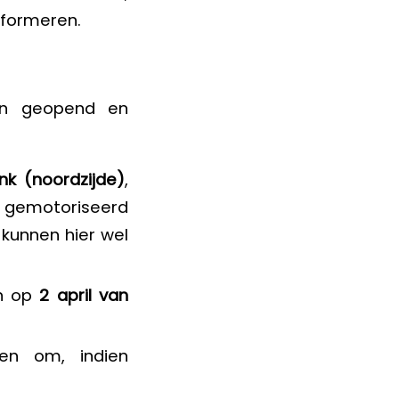
nformeren.
on geopend en
ink (noordzijde)
,
r gemotoriseerd
 kunnen hier wel
n op
2 april van
ren om, indien