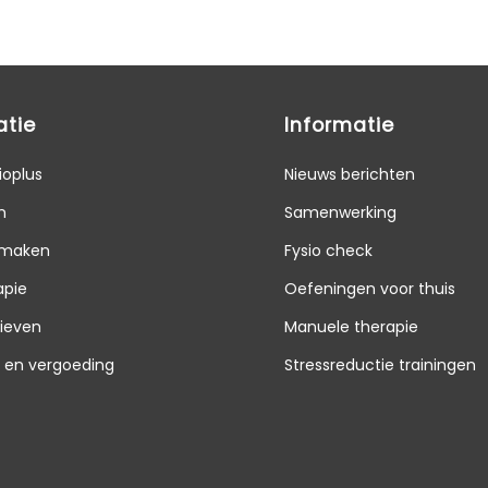
atie
Informatie
ioplus
Nieuws berichten
n
Samenwerking
 maken
Fysio check
apie
Oefeningen voor thuis
rieven
Manuele therapie
g en vergoeding
Stressreductie trainingen