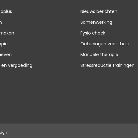
ioplus
Nieuws berichten
n
Samenwerking
 maken
Fysio check
apie
Oefeningen voor thuis
rieven
Manuele therapie
g en vergoeding
Stressreductie trainingen
sign