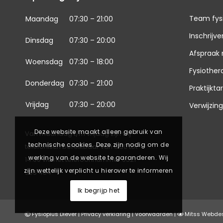
Team fys
Maandag
07:30 – 21:00
Inschrijve
Dinsdag
07:30 – 20:00
Afspraak
Woensdag
07:30 – 18:00
Fysiother
Donderdag
07:30 – 21:00
Praktijkta
Vrijdag
07:30 – 20:00
Verwijzin
Deze website maakt alleen gebruik van
Van maandag t/m vrijdag zijn wij
technische cookies. Deze zijn nodig om de
telefonisch bereikbaar van 8.30 tot
werking van de website te garanderen. Wij
14.00 via het telefoonnummer
0521 –
zijn wettelijk verplicht u hierover te informeren
593 484
Ik begrijp het
Fysioplus Diever |
Privacy verklaring
|
Voorwaarden
|
Mitss Webde