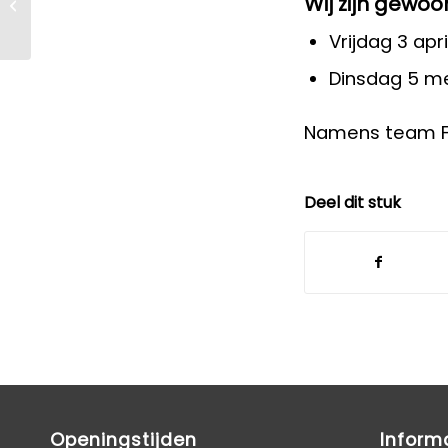
Wij zijn
gewoo
oefentherapeut in
opleiding
Vrijdag 3 apr
Dinsdag 5 me
Namens team Fy
Deel dit stuk
Openingstijden
Inform