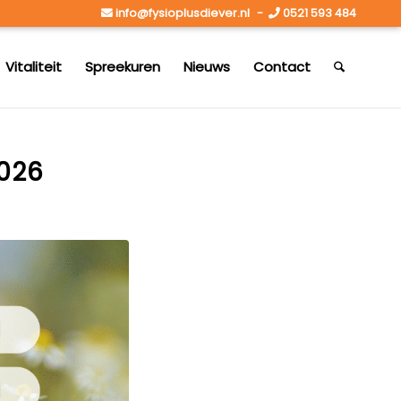
info@fysioplusdiever.nl
-
0521 593 484
Vitaliteit
Spreekuren
Nieuws
Contact
2026