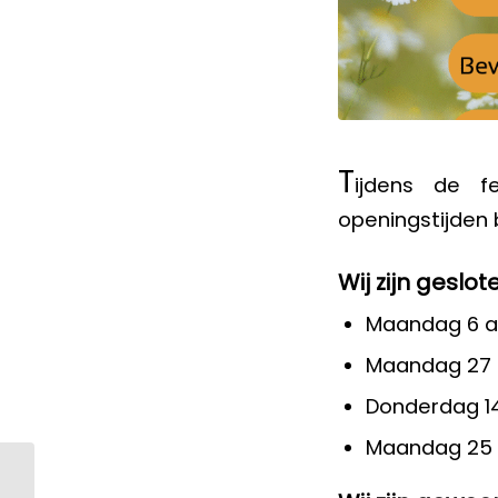
T
ijdens de f
openingstijden 
Wij zijn
geslot
Maandag 6 a
Maandag 27 a
Donderdag 1
Maandag 25 
Maak kennis met
Judith: