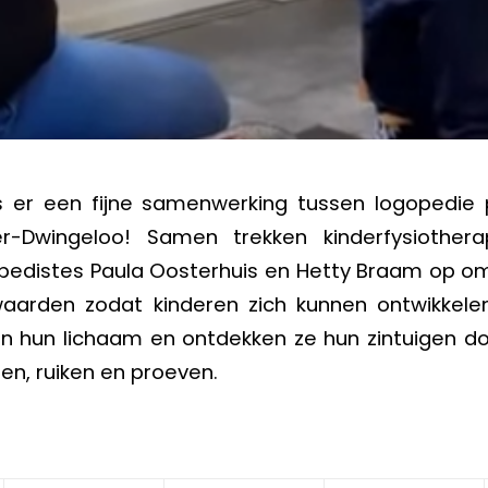
is er een fijne samenwerking tussen logopedie p
ver-Dwingeloo! Samen trekken kinderfysiother
pedistes Paula Oosterhuis en Hetty Braam op o
waarden zodat kinderen zich kunnen ontwikkelen
en hun lichaam en ontdekken ze hun zintuigen d
ien, ruiken en proeven.