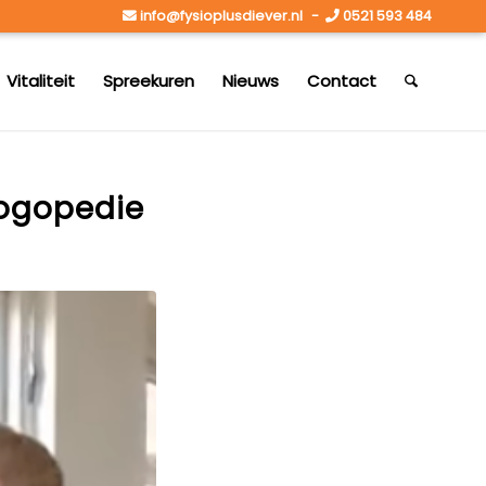
info@fysioplusdiever.nl
-
0521 593 484
Vitaliteit
Spreekuren
Nieuws
Contact
logopedie