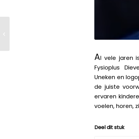
gezonde leefstijl start
met een goede
slaap
A
l vele jaren 
Fysioplus Die
Uneken en logo
de juiste voor
ervaren kinder
voelen, horen, z
Deel dit stuk