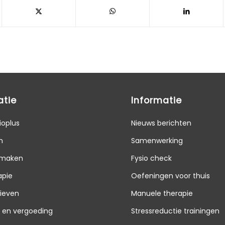
atie
Informatie
ioplus
Nieuws berichten
n
Samenwerking
 maken
Fysio check
apie
Oefeningen voor thuis
rieven
Manuele therapie
g en vergoeding
Stressreductie trainingen