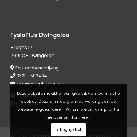
FysioPlus Dwingeloo
Bruges 17
7991 CE Dwingeloo
Routebebeschrijving
0521 – 593484
info@fysioplusdiever.nl
Deze website maakt alleen gebruik van technische
Facebook
cookies. Deze zijn nodig om de werking van de
Instagram
website te garanderen. Wij zijn wettelijk verplicht u
hierover te informeren
Ik begrijp het
Fysioplus Diever |
Privacy verklaring
|
Voorwaarden
|
Mitss