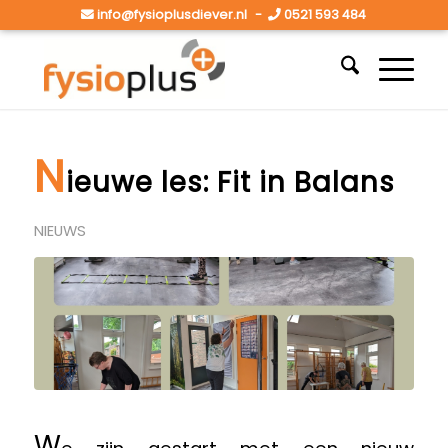
info@fysioplusdiever.nl
-
0521 593 484
N
ieuwe les: Fit in Balans
NIEUWS
W