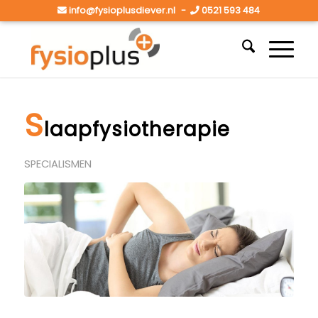
info@fysioplusdiever.nl
-
0521 593 484
S
laapfysiotherapie
SPECIALISMEN