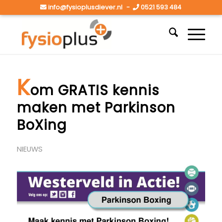
info@fysioplusdiever.nl
-
0521 593 484
K
om GRATIS kennis
maken met Parkinson
BoXing
NIEUWS