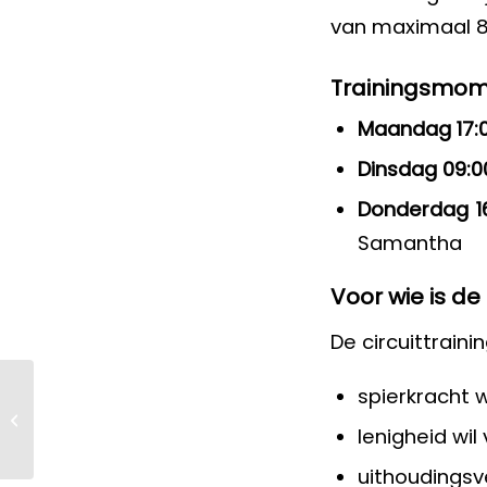
van maximaal 8 
Trainingsmo
Maandag 17:0
Dinsdag 09:00
Donderdag 16
Samantha
Voor wie is de 
De circuittraini
spierkracht w
Nieuwe arm-
beentrainer in onze
lenigheid wil
oefenzaal in Diever
uithoudings