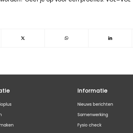
atie
Informatie
ioplus
Nieuws berichten
n
Samenwerking
 maken
Fysio check