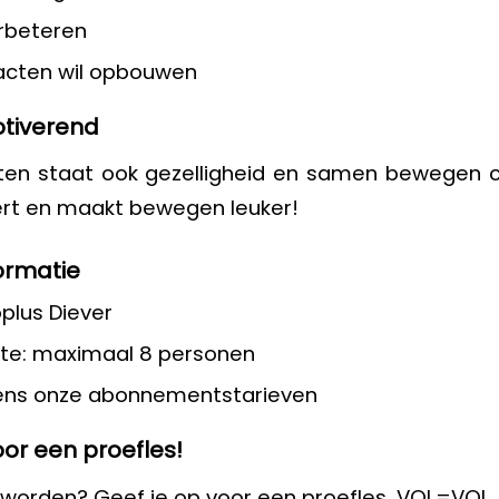
erbeteren
acten wil opbouwen
otiverend
ten staat ook gezelligheid en samen bewegen 
ert en maakt bewegen leuker!
ormatie
oplus Diever
te: maximaal 8 personen
gens onze abonnementstarieven
or een proefles!
eworden? Geef je op voor een proefles. VOL=VOL