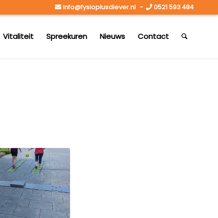
info@fysioplusdiever.nl
-
0521 593 484
Vitaliteit
Spreekuren
Nieuws
Contact