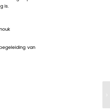
 is.
Anouk
begeleiding van