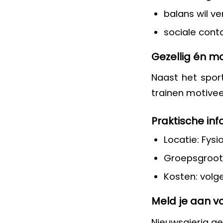
balans wil v
sociale cont
Gezellig én m
Naast het spor
trainen motive
Praktische inf
Locatie: Fysi
Groepsgroot
Kosten: vol
Meld je aan vo
Nieuwsgierig g