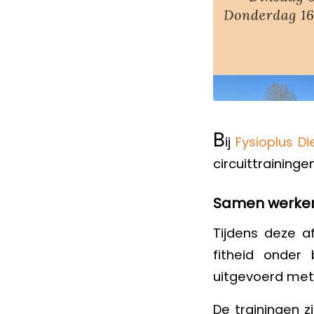
B
ij
Fysioplus Di
circuittraininge
Samen werken 
Tijdens deze af
fitheid onder
uitgevoerd met 
De trainingen z