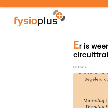
E
r is wee
circuittra
NIEUWS