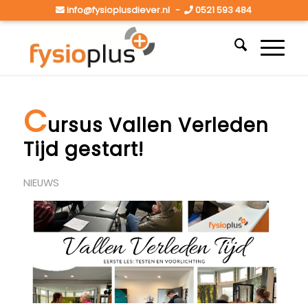
info@fysioplusdiever.nl
-
0521 593 484
C
ursus Vallen Verleden
Tijd gestart!
NIEUWS