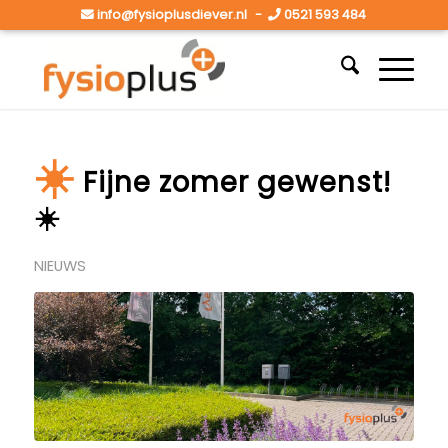
info@fysioplusdiever.nl
-
0521 593 484
☀️
Fijne zomer gewenst!
☀️
NIEUWS